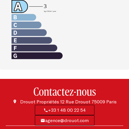
Contactez-nous
Drouot Propriétés
12 Rue Drouot
75009
Paris
+33 1 48 00 22 54
agence@drouot.com