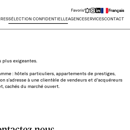
Favoris
Français
ÈRES
SÉLECTION CONFIDENTIELLE
AGENCE
SERVICES
CONTACT
s plus exigeantes.
mme : hôtels particuliers, appartements de prestiges,
tion s’adresse à une clientèle de vendeurs et d'acquéreurs
et, cachés du marché ouvert.
ontactez-nous