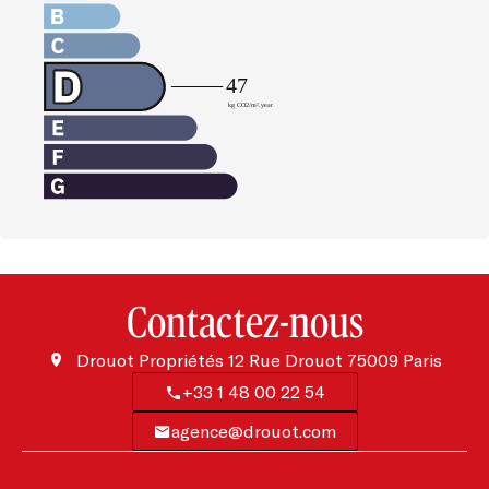
Contactez-nous
Drouot Propriétés
12 Rue Drouot
75009
Paris
+33 1 48 00 22 54
agence@drouot.com