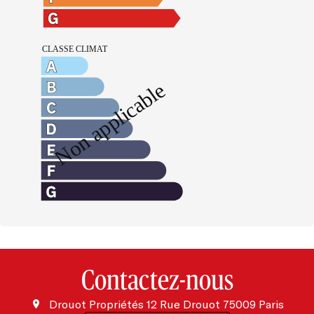
Contactez-nous
Drouot Propriétés
12 Rue Drouot
75009
Paris